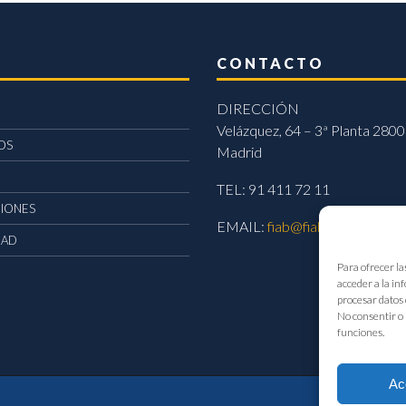
CONTACTO
DIRECCIÓN
Velázquez, 64 – 3ª Planta 2800
OS
Madrid
TEL: 91 411 72 11
CIONES
EMAIL:
fiab@fiab.es
DAD
Para ofrecer la
acceder a la in
procesar datos 
No consentir o 
funciones.
Ac