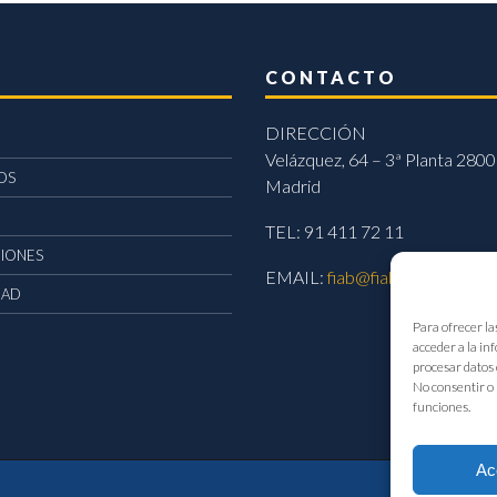
CONTACTO
DIRECCIÓN
Velázquez, 64 – 3ª Planta 2800
OS
Madrid
TEL: 91 411 72 11
CIONES
EMAIL:
fiab@fiab.es
DAD
Para ofrecer la
acceder a la in
procesar datos 
No consentir o 
funciones.
Ac