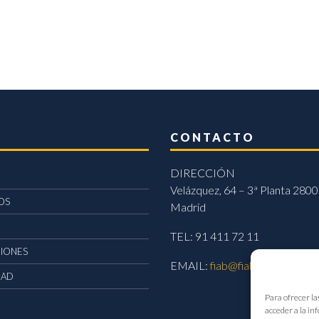
CONTACTO
DIRECCIÓN
Velázquez, 64 – 3ª Planta 2800
OS
Madrid
TEL: 91 411 72 11
CIONES
EMAIL:
fiab@fiab.es
DAD
Para ofrecer la
acceder a la in