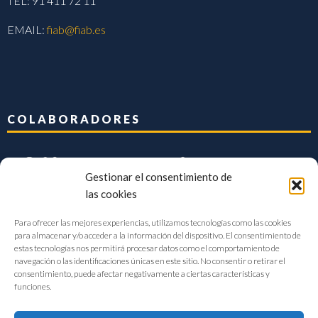
TEL: 91 411 72 11
EMAIL:
fiab@fiab.es
COLABORADORES
Gestionar el consentimiento de
las cookies
Para ofrecer las mejores experiencias, utilizamos tecnologías como las cookies
para almacenar y/o acceder a la información del dispositivo. El consentimiento de
estas tecnologías nos permitirá procesar datos como el comportamiento de
navegación o las identificaciones únicas en este sitio. No consentir o retirar el
consentimiento, puede afectar negativamente a ciertas características y
funciones.