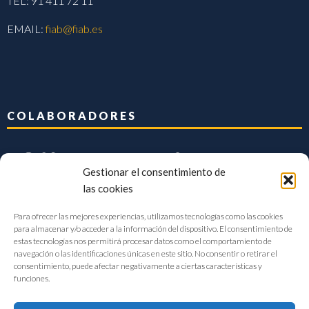
TEL: 91 411 72 11
EMAIL:
fiab@fiab.es
COLABORADORES
Gestionar el consentimiento de
las cookies
Para ofrecer las mejores experiencias, utilizamos tecnologías como las cookies
para almacenar y/o acceder a la información del dispositivo. El consentimiento de
estas tecnologías nos permitirá procesar datos como el comportamiento de
navegación o las identificaciones únicas en este sitio. No consentir o retirar el
consentimiento, puede afectar negativamente a ciertas características y
funciones.