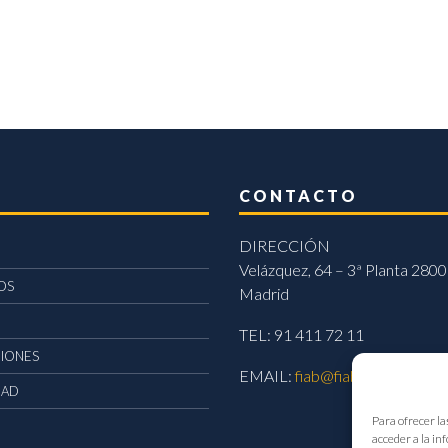
CONTACTO
DIRECCIÓN
Velázquez, 64 – 3ª Planta 2800
OS
Madrid
TEL: 91 411 72 11
CIONES
EMAIL:
fiab@fiab.es
DAD
Para ofrecer la
acceder a la in