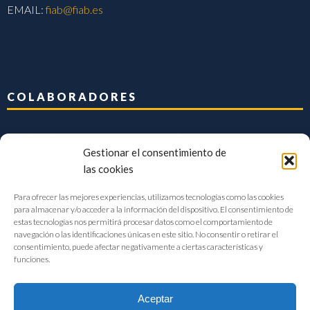
EMAIL:
fiab@fiab.es
COLABORADORES
Gestionar el consentimiento de
las cookies
Para ofrecer las mejores experiencias, utilizamos tecnologías como las cookies
para almacenar y/o acceder a la información del dispositivo. El consentimiento de
estas tecnologías nos permitirá procesar datos como el comportamiento de
navegación o las identificaciones únicas en este sitio. No consentir o retirar el
consentimiento, puede afectar negativamente a ciertas características y
funciones.
Aceptar