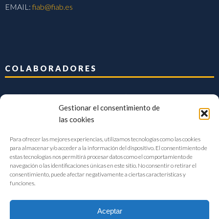
EMAIL:
fiab@fiab.es
COLABORADORES
Gestionar el consentimiento de
las cookies
Para ofrecer las mejores experiencias, utilizamos tecnologías como las cookies
para almacenar y/o acceder a la información del dispositivo. El consentimiento de
estas tecnologías nos permitirá procesar datos como el comportamiento de
navegación o las identificaciones únicas en este sitio. No consentir o retirar el
consentimiento, puede afectar negativamente a ciertas características y
funciones.
Aceptar