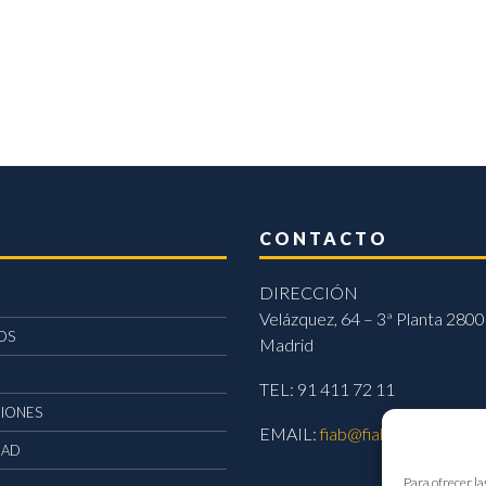
CONTACTO
DIRECCIÓN
Velázquez, 64 – 3ª Planta 2800
OS
Madrid
TEL: 91 411 72 11
CIONES
EMAIL:
fiab@fiab.es
DAD
Para ofrecer la