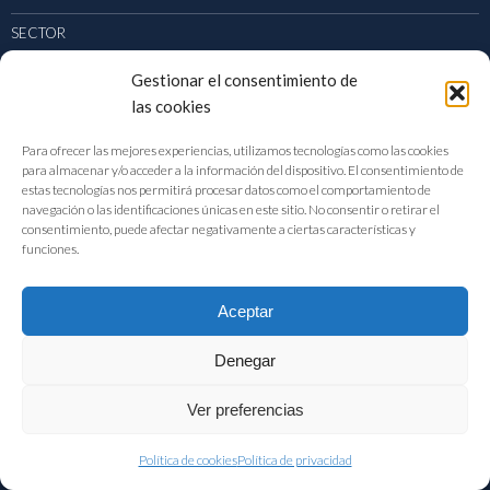
SECTOR
PUBLICACIONES
Gestionar el consentimiento de
las cookies
ACTUALIDAD
Para ofrecer las mejores experiencias, utilizamos tecnologías como las cookies
para almacenar y/o acceder a la información del dispositivo. El consentimiento de
estas tecnologías nos permitirá procesar datos como el comportamiento de
navegación o las identificaciones únicas en este sitio. No consentir o retirar el
consentimiento, puede afectar negativamente a ciertas características y
CONTACTO
funciones.
DIRECCIÓN
Aceptar
Velázquez, 64 – 3ª Planta 28001 | Madrid
TEL: 91 411 72 11
Denegar
EMAIL:
fiab@fiab.es
Ver preferencias
Política de cookies
Política de privacidad