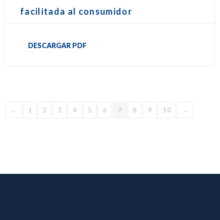
facilitada al consumidor
DESCARGAR PDF
←
1
2
3
4
5
6
7
8
9
10
→