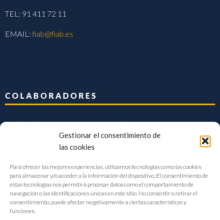
TEL: 91 411 72 11
EMAIL:
fiab@fiab.es
COLABORADORES
Gestionar el consentimiento de
las cookies
Para ofrecer las mejores experiencias, utilizamos tecnologías como las cookies
para almacenar y/o acceder a la información del dispositivo. El consentimiento de
estas tecnologías nos permitirá procesar datos como el comportamiento de
navegación o las identificaciones únicas en este sitio. No consentir o retirar el
consentimiento, puede afectar negativamente a ciertas características y
funciones.