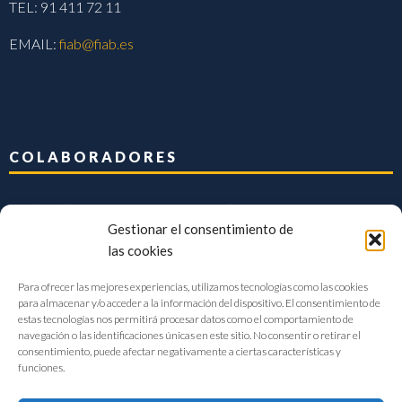
TEL: 91 411 72 11
EMAIL:
fiab@fiab.es
COLABORADORES
Gestionar el consentimiento de
las cookies
Para ofrecer las mejores experiencias, utilizamos tecnologías como las cookies
para almacenar y/o acceder a la información del dispositivo. El consentimiento de
estas tecnologías nos permitirá procesar datos como el comportamiento de
navegación o las identificaciones únicas en este sitio. No consentir o retirar el
consentimiento, puede afectar negativamente a ciertas características y
funciones.