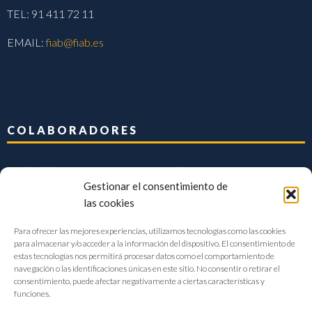
TEL: 91 411 72 11
EMAIL:
fiab@fiab.es
COLABORADORES
Gestionar el consentimiento de
las cookies
Para ofrecer las mejores experiencias, utilizamos tecnologías como las cookies
para almacenar y/o acceder a la información del dispositivo. El consentimiento de
estas tecnologías nos permitirá procesar datos como el comportamiento de
navegación o las identificaciones únicas en este sitio. No consentir o retirar el
consentimiento, puede afectar negativamente a ciertas características y
funciones.