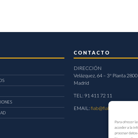
CONTACTO
DIRECCIÓN
Velázquez, 64 – 3ª Planta 2800
OS
Madrid
TEL: 91 411 72 11
CIONES
EMAIL:
fiab@fiab.es
DAD
Para ofrecer la
acceder a la in
procesar datos 