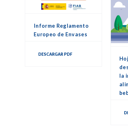
Informe Reglamento
Europeo de Envases
DESCARGAR PDF
Hoj
de
la 
ali
be
D