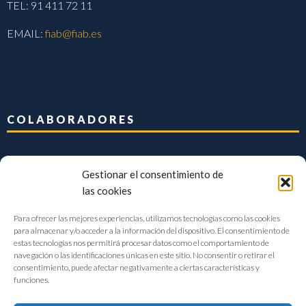
TEL: 91 411 72 11
EMAIL:
fiab@fiab.es
COLABORADORES
Gestionar el consentimiento de
las cookies
Para ofrecer las mejores experiencias, utilizamos tecnologías como las cookies
para almacenar y/o acceder a la información del dispositivo. El consentimiento de
estas tecnologías nos permitirá procesar datos como el comportamiento de
navegación o las identificaciones únicas en este sitio. No consentir o retirar el
consentimiento, puede afectar negativamente a ciertas características y
funciones.