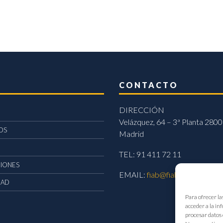
CONTACTO
DIRECCIÓN
Velázquez, 64 – 3ª Planta 2800
OS
Madrid
TEL: 91 411 72 11
CIONES
EMAIL:
fiab@fiab.es
DAD
Para ofrecer la
acceder a la in
procesar datos 