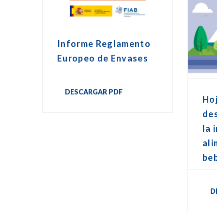
Informe Reglamento
Europeo de Envases
DESCARGAR PDF
Hoj
de
la 
ali
be
D