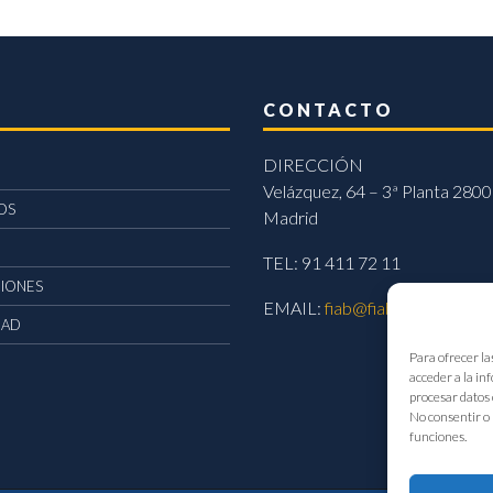
CONTACTO
DIRECCIÓN
Velázquez, 64 – 3ª Planta 2800
OS
Madrid
TEL: 91 411 72 11
CIONES
EMAIL:
fiab@fiab.es
DAD
Para ofrecer la
acceder a la in
procesar datos 
No consentir o 
funciones.