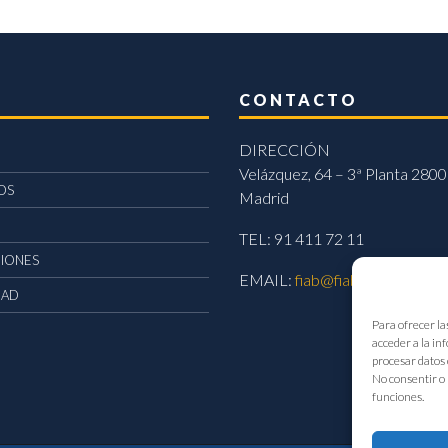
CONTACTO
DIRECCIÓN
Velázquez, 64 – 3ª Planta 2800
OS
Madrid
TEL: 91 411 72 11
CIONES
EMAIL:
fiab@fiab.es
DAD
Para ofrecer la
acceder a la in
procesar datos 
No consentir o 
funciones.