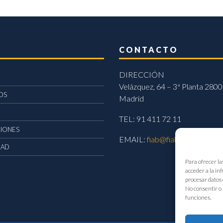
CONTACTO
DIRECCIÓN
Velázquez, 64 – 3ª Planta 2800
OS
Madrid
TEL: 91 411 72 11
CIONES
EMAIL:
fiab@fiab.es
DAD
Para ofrecer la
acceder a la in
procesar datos 
No consentir o 
funciones.