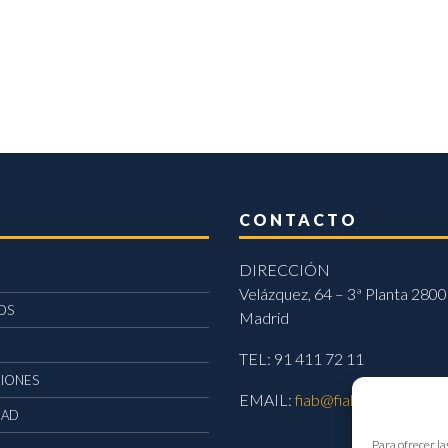
CONTACTO
DIRECCIÓN
Velázquez, 64 – 3ª Planta 2800
OS
Madrid
TEL: 91 411 72 11
CIONES
EMAIL:
fiab@fiab.es
DAD
Para ofrecer la