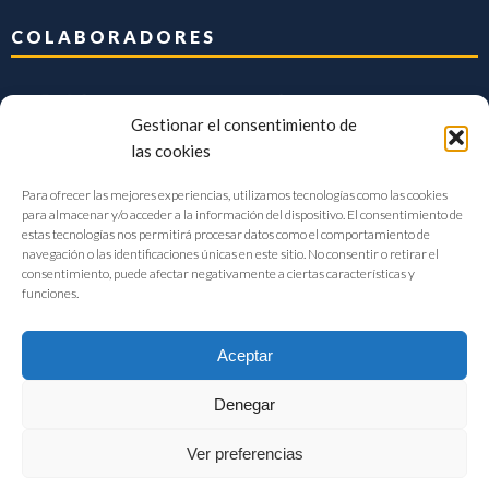
COLABORADORES
Gestionar el consentimiento de
las cookies
Para ofrecer las mejores experiencias, utilizamos tecnologías como las cookies
para almacenar y/o acceder a la información del dispositivo. El consentimiento de
estas tecnologías nos permitirá procesar datos como el comportamiento de
navegación o las identificaciones únicas en este sitio. No consentir o retirar el
consentimiento, puede afectar negativamente a ciertas características y
funciones.
Aceptar
Denegar
FIAB Federación Española de Industrias de la Alimentación y Bebidas
Ver preferencias
©2017 |
Aviso Legal
|
Privacidad
|
Política de cookies