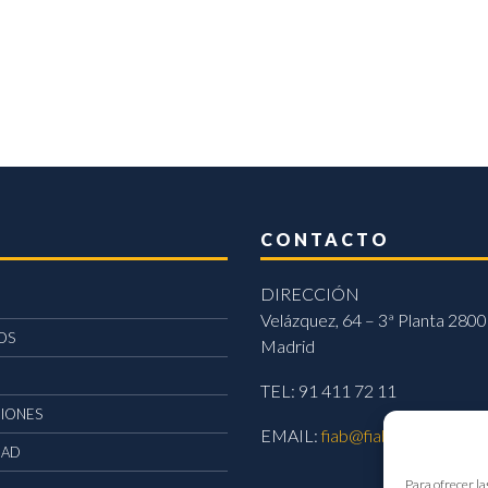
CONTACTO
DIRECCIÓN
Velázquez, 64 – 3ª Planta 2800
OS
Madrid
TEL: 91 411 72 11
CIONES
EMAIL:
fiab@fiab.es
DAD
Para ofrecer la