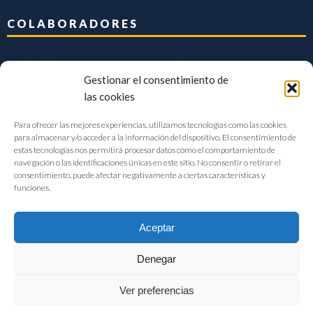
COLABORADORES
Gestionar el consentimiento de
las cookies
Para ofrecer las mejores experiencias, utilizamos tecnologías como las cookies
para almacenar y/o acceder a la información del dispositivo. El consentimiento de
estas tecnologías nos permitirá procesar datos como el comportamiento de
navegación o las identificaciones únicas en este sitio. No consentir o retirar el
consentimiento, puede afectar negativamente a ciertas características y
funciones.
Aceptar
Denegar
FIAB Federación Española de Industrias de la Alimentación y Bebidas
Ver preferencias
©2017 |
Aviso Legal
|
Privacidad
|
Política de cookies