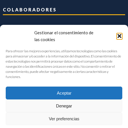
COLABORADORES
Gestionar el consentimiento de
las cookies
Para ofrecer las mejores experiencias, utilizamos tecnologías como las cookies
para almacenar y/o acceder a la información del dispositivo. El consentimiento de
estas tecnologías nos permitirá procesar datos como el comportamiento de
navegación o las identificaciones únicas en este sitio. No consentir o retirar el
consentimiento, puede afectar negativamente a ciertas características y
funciones.
Aceptar
Denegar
FIAB Federación Española de Industrias de la Alimentación y Bebidas
Ver preferencias
©2017 |
Aviso Legal
|
Privacidad
|
Política de cookies