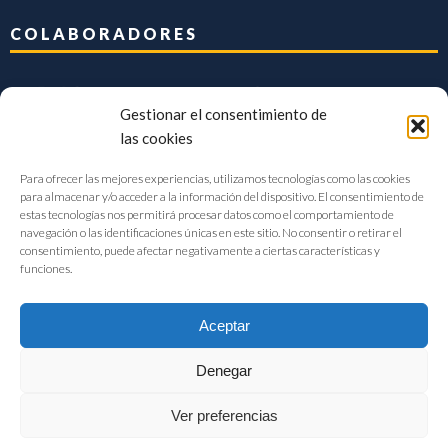
COLABORADORES
Gestionar el consentimiento de
las cookies
Para ofrecer las mejores experiencias, utilizamos tecnologías como las cookies
para almacenar y/o acceder a la información del dispositivo. El consentimiento de
estas tecnologías nos permitirá procesar datos como el comportamiento de
navegación o las identificaciones únicas en este sitio. No consentir o retirar el
consentimiento, puede afectar negativamente a ciertas características y
funciones.
Aceptar
Denegar
FIAB Federación Española de Industrias de la Alimentación y Bebidas
Ver preferencias
©2017 |
Aviso Legal
|
Privacidad
|
Política de cookies