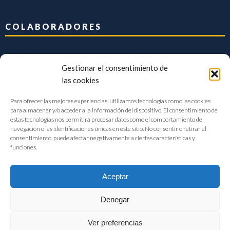
COLABORADORES
Gestionar el consentimiento de
las cookies
Para ofrecer las mejores experiencias, utilizamos tecnologías como las cookies
para almacenar y/o acceder a la información del dispositivo. El consentimiento de
estas tecnologías nos permitirá procesar datos como el comportamiento de
navegación o las identificaciones únicas en este sitio. No consentir o retirar el
consentimiento, puede afectar negativamente a ciertas características y
funciones.
Aceptar
Denegar
FIAB Federación Española de Industrias de la Alimentación y Bebidas
Ver preferencias