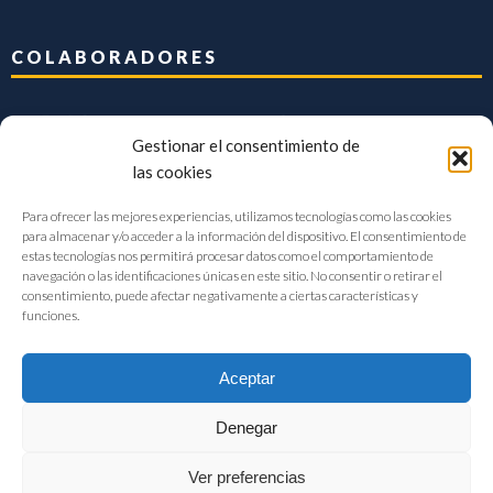
COLABORADORES
Gestionar el consentimiento de
las cookies
Para ofrecer las mejores experiencias, utilizamos tecnologías como las cookies
para almacenar y/o acceder a la información del dispositivo. El consentimiento de
estas tecnologías nos permitirá procesar datos como el comportamiento de
navegación o las identificaciones únicas en este sitio. No consentir o retirar el
consentimiento, puede afectar negativamente a ciertas características y
funciones.
Aceptar
Denegar
FIAB Federación Española de Industrias de la Alimentación y Bebidas
Ver preferencias