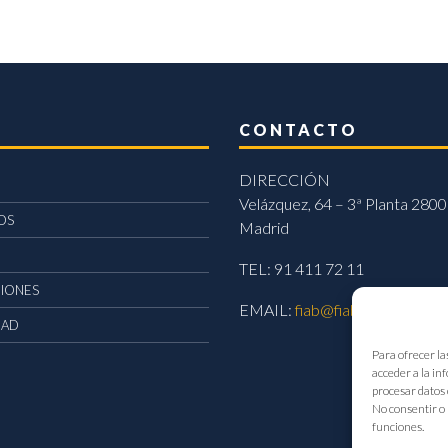
CONTACTO
DIRECCIÓN
Velázquez, 64 – 3ª Planta 2800
OS
Madrid
TEL: 91 411 72 11
CIONES
EMAIL:
fiab@fiab.es
DAD
Para ofrecer la
acceder a la in
procesar datos 
No consentir o 
funciones.