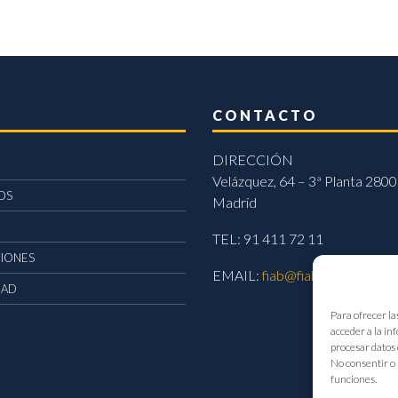
CONTACTO
DIRECCIÓN
Velázquez, 64 – 3ª Planta 2800
OS
Madrid
TEL: 91 411 72 11
CIONES
EMAIL:
fiab@fiab.es
DAD
Para ofrecer la
acceder a la in
procesar datos 
No consentir o 
funciones.