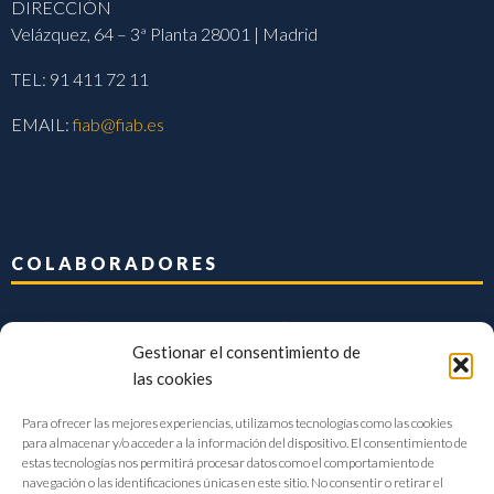
DIRECCIÓN
Velázquez, 64 – 3ª Planta 28001 | Madrid
TEL: 91 411 72 11
EMAIL:
fiab@fiab.es
COLABORADORES
Gestionar el consentimiento de
las cookies
Para ofrecer las mejores experiencias, utilizamos tecnologías como las cookies
para almacenar y/o acceder a la información del dispositivo. El consentimiento de
estas tecnologías nos permitirá procesar datos como el comportamiento de
navegación o las identificaciones únicas en este sitio. No consentir o retirar el