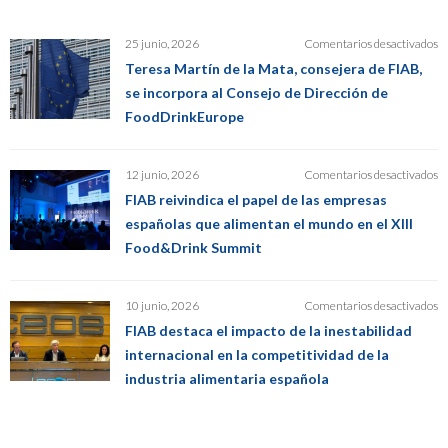
e
25 junio, 2026
Comentarios desactivados
T
Teresa Martín de la Mata, consejera de FIAB,
M
se incorpora al Consejo de Dirección de
d
FoodDrinkEurope
la
M
co
e
12 junio, 2026
Comentarios desactivados
d
F
F
FIAB reivindica el papel de las empresas
re
se
españolas que alimentan el mundo en el XIII
el
in
Food&Drink Summit
pa
al
d
C
la
d
e
10 junio, 2026
Comentarios desactivados
e
D
F
e
d
FIAB destaca el impacto de la inestabilidad
de
q
F
internacional en la competitividad de la
el
a
industria alimentaria española
i
el
d
m
la
e
in
el