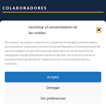
COLABORADORES
Gestionar el consentimiento de
las cookies
Para ofrecer las mejores experiencias, utilizamos tecnologías como las cookies
para almacenar y/o acceder a la información del dispositivo. El consentimiento de
estas tecnologías nos permitirá procesar datos como el comportamiento de
navegación o las identificaciones únicas en este sitio. No consentir o retirar el
consentimiento, puede afectar negativamente a ciertas características y
funciones.
Aceptar
Denegar
FIAB Federación Española de Industrias de la Alimentación y Bebidas
Ver preferencias
©2017 |
Aviso Legal
|
Privacidad
|
Política de cookies