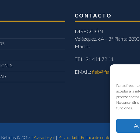
CONTACTO
DIRECCIÓN
Velázquez, 64 – 3ª Planta 2800
OS
Madrid
TEL: 91 411 72 11
CIONES
EMAIL:
fiab@fiab.es
DAD
Para ofrecer la
acceder a la in
procesar datos 
No consentir o 
funciones.
Ac
 y Bebidas ©2017 |
Aviso Legal
|
Privacidad
|
Política de cookies