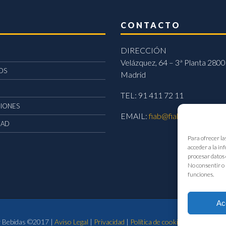
CONTACTO
DIRECCIÓN
Velázquez, 64 – 3ª Planta 2800
OS
Madrid
TEL: 91 411 72 11
CIONES
EMAIL:
fiab@fiab.es
DAD
Para ofrecer la
acceder a la in
procesar datos 
No consentir o 
funciones.
Ac
 y Bebidas ©2017 |
Aviso Legal
|
Privacidad
|
Política de cookies