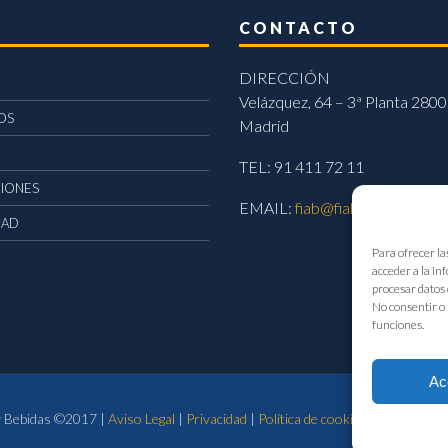
CONTACTO
DIRECCIÓN
Velázquez, 64 – 3ª Planta 2800
OS
Madrid
TEL: 91 411 72 11
CIONES
EMAIL:
fiab@fiab.es
DAD
Para ofrecer la
acceder a la in
procesar datos 
No consentir o 
funciones.
Ac
 y Bebidas ©2017 |
Aviso Legal
|
Privacidad
|
Política de cookies