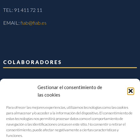
TEL: 91 411 72 11
EMAIL:
fiab@fiab.es
COLABORADORES
Gestionar el consentimiento de
las cookies
Para ofrecer las mejores experiencias, utilizamos tecnologías como las cookies
para almacenar y/o acceder a la información del dispositivo. El consentimiento de
estas tecnologías nos permitirá procesar datos como el comportamiento de
navegación o las identificaciones únicas en este sitio. No consentir o retirar el
consentimiento, puede afectar negativamente a ciertas características y
funciones.