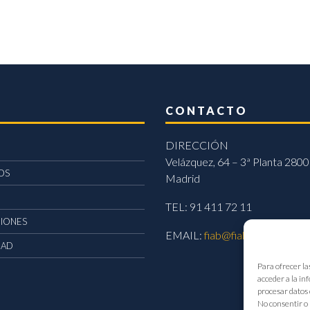
CONTACTO
DIRECCIÓN
Velázquez, 64 – 3ª Planta 2800
OS
Madrid
TEL: 91 411 72 11
CIONES
EMAIL:
fiab@fiab.es
DAD
Para ofrecer la
acceder a la in
procesar datos 
No consentir o 