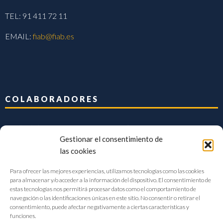
TEL: 91 411 72 11
EMAIL:
fiab@fiab.es
COLABORADORES
Gestionar el consentimiento de
las cookies
Para ofrecer las mejores experiencias, utilizamos tecnologías como las cookies
para almacenar y/o acceder a la información del dispositivo. El consentimiento de
estas tecnologías nos permitirá procesar datos como el comportamiento de
navegación o las identificaciones únicas en este sitio. No consentir o retirar el
consentimiento, puede afectar negativamente a ciertas características y
funciones.