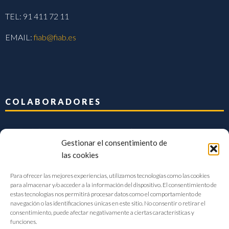
TEL: 91 411 72 11
EMAIL:
fiab@fiab.es
COLABORADORES
Gestionar el consentimiento de
las cookies
Para ofrecer las mejores experiencias, utilizamos tecnologías como las cookies
para almacenar y/o acceder a la información del dispositivo. El consentimiento de
estas tecnologías nos permitirá procesar datos como el comportamiento de
navegación o las identificaciones únicas en este sitio. No consentir o retirar el
consentimiento, puede afectar negativamente a ciertas características y
funciones.