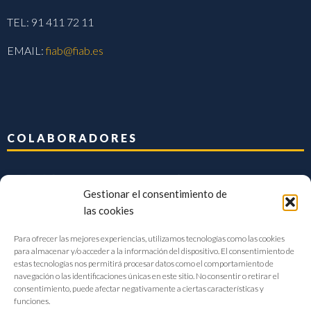
TEL: 91 411 72 11
EMAIL:
fiab@fiab.es
COLABORADORES
Gestionar el consentimiento de
las cookies
Para ofrecer las mejores experiencias, utilizamos tecnologías como las cookies
para almacenar y/o acceder a la información del dispositivo. El consentimiento de
estas tecnologías nos permitirá procesar datos como el comportamiento de
navegación o las identificaciones únicas en este sitio. No consentir o retirar el
consentimiento, puede afectar negativamente a ciertas características y
funciones.