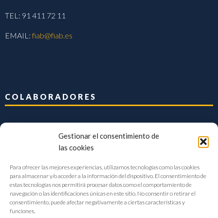
TEL: 91 411 72 11
EMAIL:
fiab@fiab.es
COLABORADORES
Gestionar el consentimiento de
las cookies
Para ofrecer las mejores experiencias, utilizamos tecnologías como las cookies
para almacenar y/o acceder a la información del dispositivo. El consentimiento de
estas tecnologías nos permitirá procesar datos como el comportamiento de
navegación o las identificaciones únicas en este sitio. No consentir o retirar el
consentimiento, puede afectar negativamente a ciertas características y
funciones.