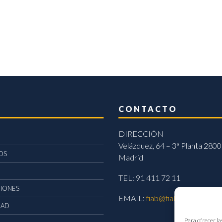
CONTACTO
DIRECCIÓN
Velázquez, 64 – 3ª Planta 2800
OS
Madrid
TEL: 91 411 72 11
CIONES
EMAIL:
fiab@fiab.es
DAD
Para ofrecer la