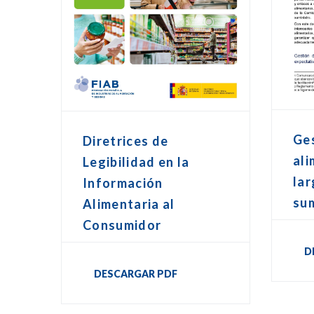
Ge
Diretrices de
ali
Legibilidad en la
lar
Información
sum
Alimentaria al
Consumidor
D
DESCARGAR PDF