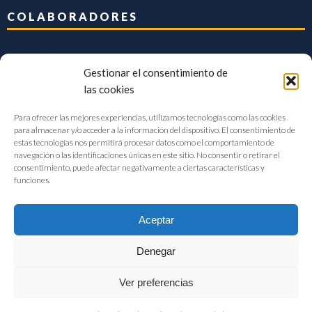
COLABORADORES
Gestionar el consentimiento de
las cookies
Para ofrecer las mejores experiencias, utilizamos tecnologías como las cookies
para almacenar y/o acceder a la información del dispositivo. El consentimiento de
estas tecnologías nos permitirá procesar datos como el comportamiento de
navegación o las identificaciones únicas en este sitio. No consentir o retirar el
consentimiento, puede afectar negativamente a ciertas características y
funciones.
Aceptar
Denegar
FIAB Federación Española de Industrias de la Alimentación y Bebidas
Ver preferencias
©2017 |
Aviso Legal
|
Privacidad
|
Política de cookies