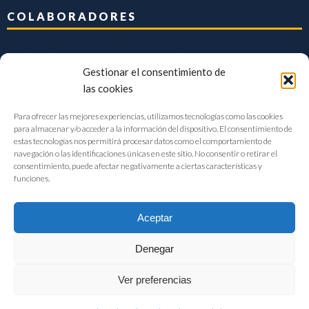
COLABORADORES
Gestionar el consentimiento de
las cookies
Para ofrecer las mejores experiencias, utilizamos tecnologías como las cookies
para almacenar y/o acceder a la información del dispositivo. El consentimiento de
estas tecnologías nos permitirá procesar datos como el comportamiento de
navegación o las identificaciones únicas en este sitio. No consentir o retirar el
consentimiento, puede afectar negativamente a ciertas características y
funciones.
Aceptar
Denegar
FIAB Federación Española de Industrias de la Alimentación y Bebidas
Ver preferencias
©2017 |
Aviso Legal
|
Privacidad
|
Política de cookies