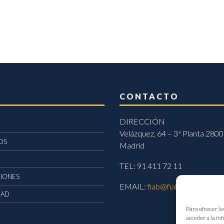
CONTACTO
DIRECCIÓN
Velázquez, 64 – 3ª Planta 2800
OS
Madrid
TEL: 91 411 72 11
CIONES
EMAIL:
fiab@fiab.es
DAD
Para ofrecer la
acceder a la in