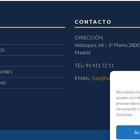
CONTACTO
DIRECCIÓN
Velázquez, 64 – 3ª Planta 2800
OS
Madrid
TEL: 91 411 72 11
CIONES
EMAIL:
fiab@fiab.es
DAD
Para ofrecer la
acceder a la in
procesar datos 
No consentir o 
funciones.
Ac