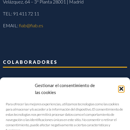
Velázquez, 64 – 3ª Planta 28001 | Madrid
TEL: 91 411 72 11
EMAIL:
fiab@fiab.es
COLABORADORES
Gestionar el consentimiento de
las cookies
Para ofrecer las mejores experiencias, utilizamos tecnologías como las cookies
para almacenar y/o acceder a la información del dispositivo. El consentimiento de
estas tecnologías nos permitirá procesar datos como el comportamiento de
navegación o las identificaciones únicas en este sitio. No consentir o retirar el
consentimiento, puede afectar negativamente a ciertas características y