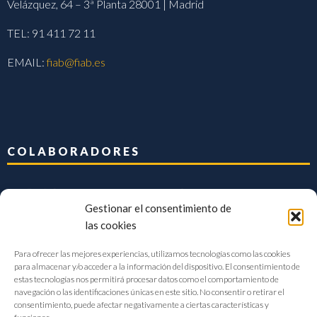
Velázquez, 64 – 3ª Planta 28001 | Madrid
TEL: 91 411 72 11
EMAIL:
fiab@fiab.es
COLABORADORES
Gestionar el consentimiento de
las cookies
Para ofrecer las mejores experiencias, utilizamos tecnologías como las cookies
para almacenar y/o acceder a la información del dispositivo. El consentimiento de
estas tecnologías nos permitirá procesar datos como el comportamiento de
navegación o las identificaciones únicas en este sitio. No consentir o retirar el
consentimiento, puede afectar negativamente a ciertas características y