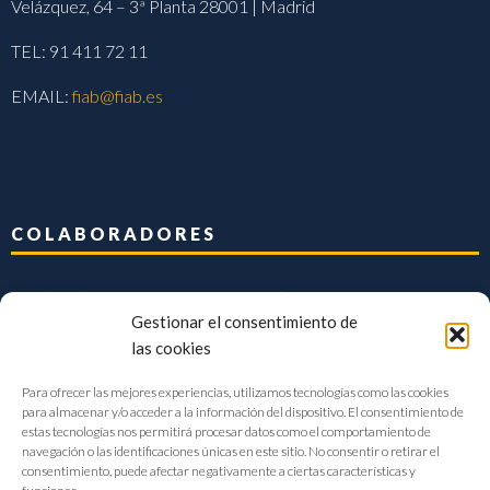
Velázquez, 64 – 3ª Planta 28001 | Madrid
TEL: 91 411 72 11
EMAIL:
fiab@fiab.es
COLABORADORES
Gestionar el consentimiento de
las cookies
Para ofrecer las mejores experiencias, utilizamos tecnologías como las cookies
para almacenar y/o acceder a la información del dispositivo. El consentimiento de
estas tecnologías nos permitirá procesar datos como el comportamiento de
navegación o las identificaciones únicas en este sitio. No consentir o retirar el
consentimiento, puede afectar negativamente a ciertas características y