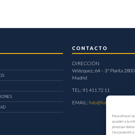
CONTACTO
DIRECCIÓN
Velázquez, 64 – 3ª Planta 2800
OS
Madrid
TEL: 91 411 72 11
CIONES
EMAIL:
fiab@fiab.es
DAD
Para ofrecer la
acceder a la in
procesar datos 
No consentir o 